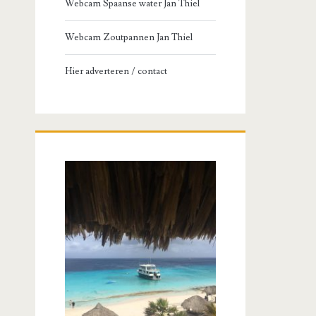
Webcam Spaanse water Jan Thiel
Webcam Zoutpannen Jan Thiel
Hier adverteren / contact