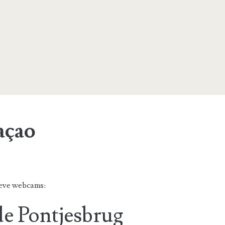
açao
tieve webcams:
e Pontjesbrug