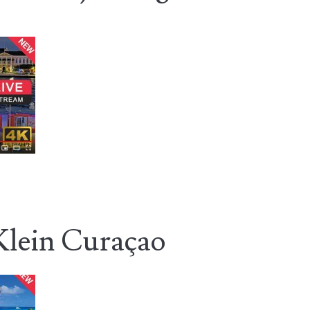
lein Curaçao