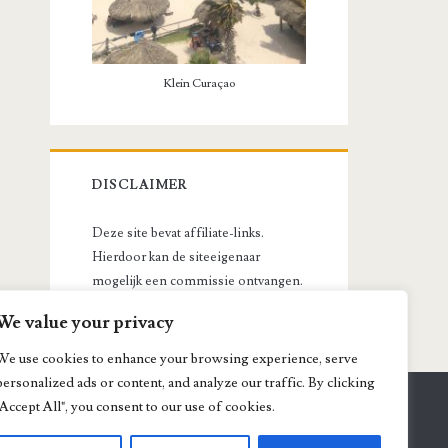
Klein Curaçao
DISCLAIMER
Deze site bevat affiliate-links.
Hierdoor kan de siteeigenaar
mogelijk een commissie ontvangen.
We value your privacy
We use cookies to enhance your browsing experience, serve
personalized ads or content, and analyze our traffic. By clicking
"Accept All", you consent to our use of cookies.
 Mambo Beach